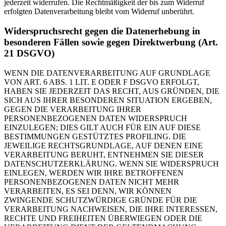
jederzeit widerrufen. Die Rechtmäßigkeit der bis zum Widerruf
erfolgten Datenverarbeitung bleibt vom Widerruf unberührt.
Widerspruchsrecht gegen die Datenerhebung in
besonderen Fällen sowie gegen Direktwerbung (Art.
21 DSGVO)
WENN DIE DATENVERARBEITUNG AUF GRUNDLAGE
VON ART. 6 ABS. 1 LIT. E ODER F DSGVO ERFOLGT,
HABEN SIE JEDERZEIT DAS RECHT, AUS GRÜNDEN, DIE
SICH AUS IHRER BESONDEREN SITUATION ERGEBEN,
GEGEN DIE VERARBEITUNG IHRER
PERSONENBEZOGENEN DATEN WIDERSPRUCH
EINZULEGEN; DIES GILT AUCH FÜR EIN AUF DIESE
BESTIMMUNGEN GESTÜTZTES PROFILING. DIE
JEWEILIGE RECHTSGRUNDLAGE, AUF DENEN EINE
VERARBEITUNG BERUHT, ENTNEHMEN SIE DIESER
DATENSCHUTZERKLÄRUNG. WENN SIE WIDERSPRUCH
EINLEGEN, WERDEN WIR IHRE BETROFFENEN
PERSONENBEZOGENEN DATEN NICHT MEHR
VERARBEITEN, ES SEI DENN, WIR KÖNNEN
ZWINGENDE SCHUTZWÜRDIGE GRÜNDE FÜR DIE
VERARBEITUNG NACHWEISEN, DIE IHRE INTERESSEN,
RECHTE UND FREIHEITEN ÜBERWIEGEN ODER DIE